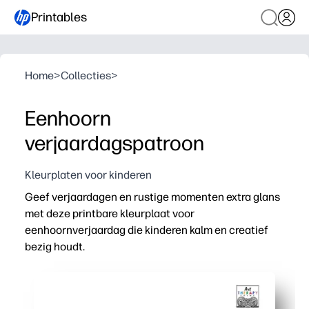
Printables
Home
>
Collecties
>
Eenhoorn
verjaardagspatroon
Kleurplaten voor kinderen
Geef verjaardagen en rustige momenten extra glans
met deze printbare kleurplaat voor
eenhoornverjaardag die kinderen kalm en creatief
bezig houdt.
Waarom het werkt:
Geen voorbereiding: je kunt binnen enkele seconden mee
Gedetailleerde maar vriendelijke illustraties zorgen v