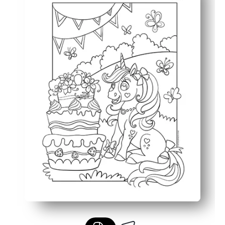
Veelzijdig te gebruiken: placemats, taak die vroeg klaar 
Schermloze mindfulness die je installatietijd kost en 