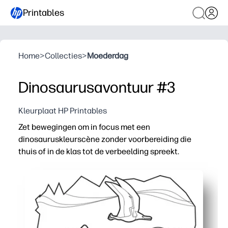
Printables
Home
>
Collecties
>
Moederdag
Dinosaurusavontuur #3
Kleurplaat HP Printables
Zet bewegingen om in focus met een
dinosauruskleurscène zonder voorbereiding die
thuis of in de klas tot de verbeelding spreekt.
Waarom het werkt:
Gewoon printen en aan de slag: onmiddellijke activiteit
Zorgt voor fijne motoriek en potloodcontrole met gedeta
Stimuleert de creativiteit en het vertellen van verhale
Ruisvrije, schermloze stille tijd die je kunt gebruiken