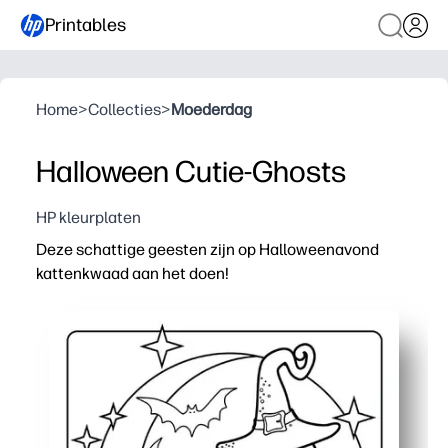
Printables
Home
>
Collecties
>
Moederdag
Halloween Cutie-Ghosts
HP kleurplaten
Deze schattige geesten zijn op Halloweenavond
kattenkwaad aan het doen!
Waarom het werkt:
Print-and-Go - je kunt binnen enkele seconden een feest
Houdt kinderen met plezier bezig - stimuleer creativiteit
Geweldig voor alle leeftijden - eenvoudige vormen voor
Doet ook dienst als decor - toon afgewerkte kunst, maa