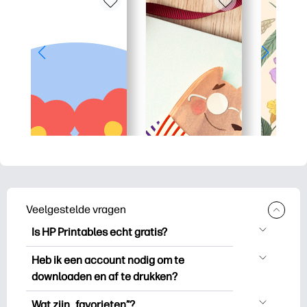
Veelgestelde vragen
Is HP Printables echt gratis?
HP Printables biedt meer dan 2.500
Heb ik een account nodig om te
gratis printables om te downloaden en
downloaden en af te drukken?
uit te drukken. Ontdek populaire
Je kunt ontdekken en printen zonder een
kleurplaten, leuke leerwerkbladen,
Wat zijn „favorieten”?