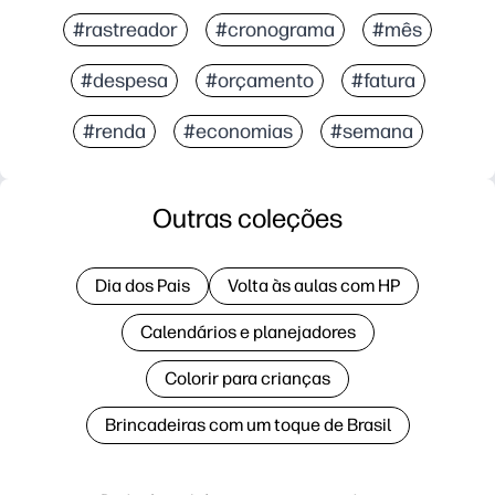
#rastreador
#cronograma
#mês
#despesa
#orçamento
#fatura
#renda
#economias
#semana
Outras coleções
Dia dos Pais
Volta às aulas com HP
Calendários e planejadores
Colorir para crianças
Brincadeiras com um toque de Brasil