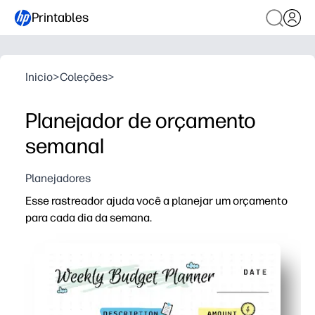
Printables
Inicio
>
Coleções
>
Planejador de orçamento
semanal
Planejadores
Esse rastreador ajuda você a planejar um orçamento
para cada dia da semana.
Por que funciona:
Design impresso e pronto para uso: você pode começar
Check-ins diários - identifique os padrões de gastos co
Adequado para a família e a sala de aula - use-o para 
Layout claro - compare o planejado com o real para qu