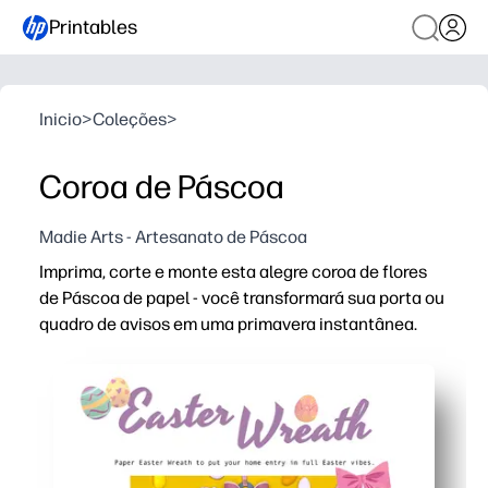
Printables
Inicio
>
Coleções
>
Coroa de Páscoa
Madie Arts - Artesanato de Páscoa
Imprima, corte e monte esta alegre coroa de flores
de Páscoa de papel - você transformará sua porta ou
quadro de avisos em uma primavera instantânea.
Por que funciona:
Sem preparação e pronto em minutos - basta imprimir, co
Envolve as crianças com trabalhos manuais que desenv
Flexível para casa, aula ou festas - pendure em portas,
Baixo nível de bagunça e econômico - usa suprimentos 