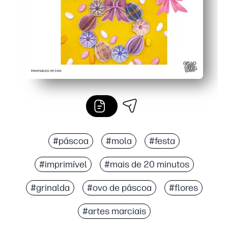
#páscoa
#mola
#festa
#imprimível
#mais de 20 minutos
#grinalda
#ovo de páscoa
#flores
#artes marciais