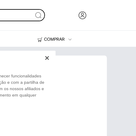
COMPRAR
HP Tank
Suprimentos
necer funcionalidades
ação e com a partilha de
m os nossos afiliados e
timento em qualquer
escente