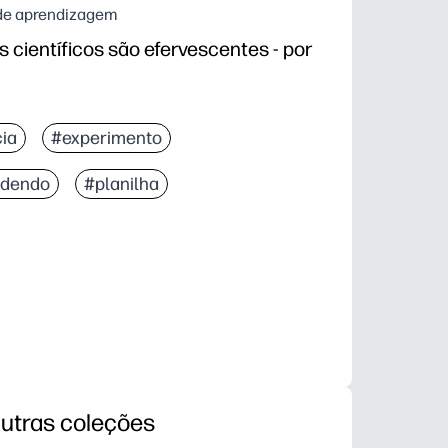
s de aprendizagem
científicos são efervescentes - por
ia
#experimento
ndendo
#planilha
utras coleções