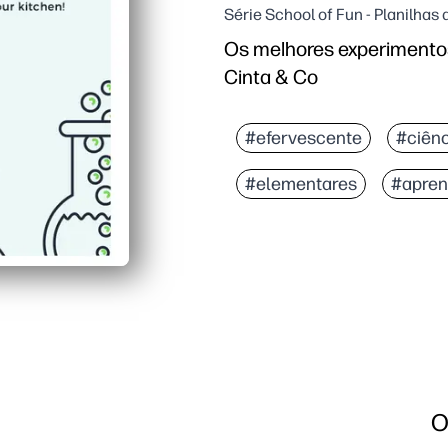
Série School of Fun - Planilha
Os melhores experimentos 
Cinta & Co
#efervescente
#ciênc
#elementares
#apre
O