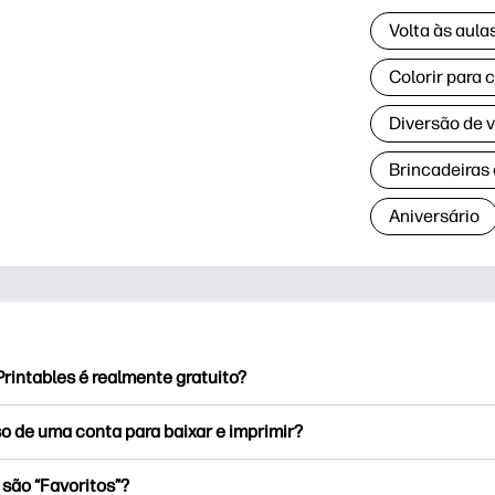
Volta às aul
Colorir para 
Diversão de 
Brincadeiras
Aniversário
rintables é realmente gratuito?
rintables oferece mais de 2,500 impressoras gratuitas para baix
o de uma conta para baixar e imprimir?
e páginas populares para colorir, planilhas divertidas de apren
ões para ocasiões especiais, planejadores, calendários e muito
ode explorar e imprimir sem criar uma conta. Mas o login ajuda
 são “Favoritos”?