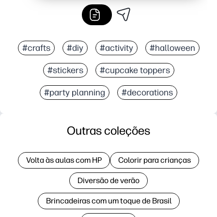
#crafts
#diy
#activity
#halloween
#stickers
#cupcake toppers
#party planning
#decorations
Outras coleções
Volta às aulas com HP
Colorir para crianças
Diversão de verão
Brincadeiras com um toque de Brasil