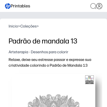
Printables
Inicio
>
Coleções
>
Padrão de mandala 13
Arteterapia - Desenhos para colorir
Relaxe, deixe seu estresse passar e expresse sua
criatividade colorindo o Padrão de Mandala 13
Por que funciona:
Você pode imprimir e pronto - sem preparação para sala
O design calmante de mandala incentiva a atenção plen
Desenvolve o foco e o controle motor fino, mantendo 
Reimprima quantas cópias você precisar - ótimo para gru