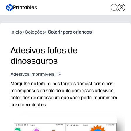
Printables
Inicio
>
Coleções
>
Colorir para crianças
Adesivos fofos de
dinossauros
Adesivos imprimíveis HP
Mergulhe na leitura, nas tarefas domésticas e nas
recompensas da sala de aula com esses adesivos
coloridos de dinossauro que você pode imprimir em
casa em minutos.
Por que funciona:
Imprimível sem preparação - baixe, imprima, recorte e 
Engajamento aprovado por crianças: dinossauros divert