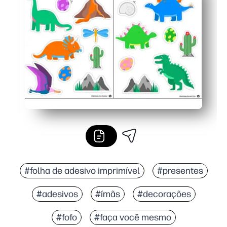
Super versátil — perfeito para tabelas de recompensas,
Materiais flexíveis: imprima em papel adesivo, folhas
#folha de adesivo imprimível
#presentes
#adesivos
#ímãs
#decorações
#fofo
#faça você mesmo