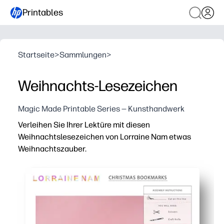
Printables
Startseite
>
Sammlungen
>
Weihnachts-Lesezeichen
Magic Made Printable Series — Kunsthandwerk
Verleihen Sie Ihrer Lektüre mit diesen
Weihnachtslesezeichen von Lorraine Nam etwas
Weihnachtszauber.
Warum es funktioniert:
Einfach ausdrucken, ausschneiden und los geht's — eine
Festliche, für Kinder zugelassene Designs sorgen dafür
Vielseitig einsetzbar — als Lesezeichen, Geschenkanhä
Schnelles, praktisches Basteln, das Feinmotorik und den