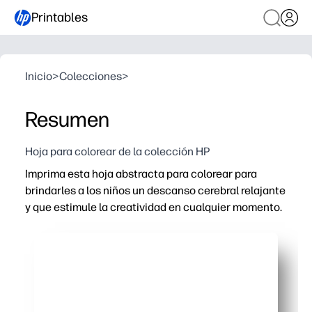
Printables
Inicio
>
Colecciones
>
Resumen
Hoja para colorear de la colección HP
Imprima esta hoja abstracta para colorear para
brindarles a los niños un descanso cerebral relajante
y que estimule la creatividad en cualquier momento.
Por qué funciona:
Listo en segundos: solo tienes que imprimir y distribuir 
El diseño abierto despierta la imaginación y la exploració
Desarrolla la motricidad fina, la concentración y la per
Perfecto para los que terminan temprano, para los centro