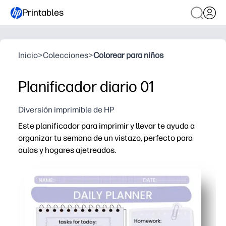
Printables
Inicio
>
Colecciones
>
Colorear para niños
Planificador diario 01
Diversión imprimible de HP
Este planificador para imprimir y llevar te ayuda a
organizar tu semana de un vistazo, perfecto para
aulas y hogares ajetreados.
Por qué funciona:
Listo en cuestión de minutos: basta con imprimir y empez
El diseño apto para niños con secciones claras para fec
El formato flexible funciona para planes de lecciones, t
Reutilizable y sin desorden: imprime tantas páginas co