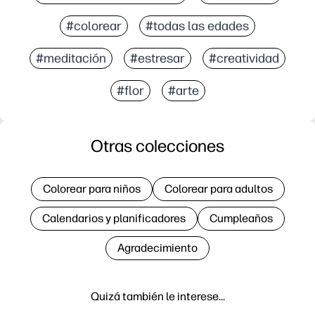
#colorear
#todas las edades
#meditación
#estresar
#creatividad
#flor
#arte
Otras colecciones
Colorear para niños
Colorear para adultos
Calendarios y planificadores
Cumpleaños
Agradecimiento
Quizá también le interese…