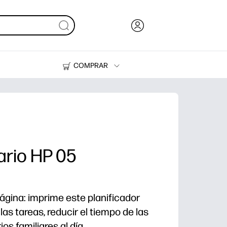
COMPRAR
Tinta y Tóner
Impresoras
iario HP 05
página: imprime este planificador
 las tareas, reducir el tiempo de las
os familiares al día.