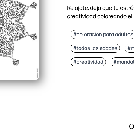
Relájate, deja que tu estr
creatividad coloreando el
#coloración para adultos
#todas las edades
#m
#creatividad
#manda
O