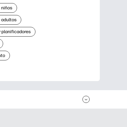
 niños
 adultos
 planificadores
nto