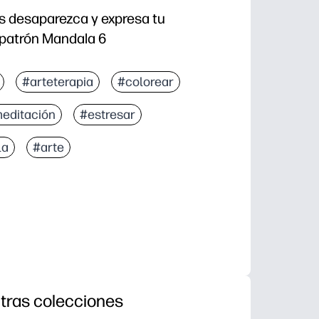
és desaparezca y expresa tu
 patrón Mandala 6
#arteterapia
#colorear
editación
#estresar
la
#arte
tras colecciones