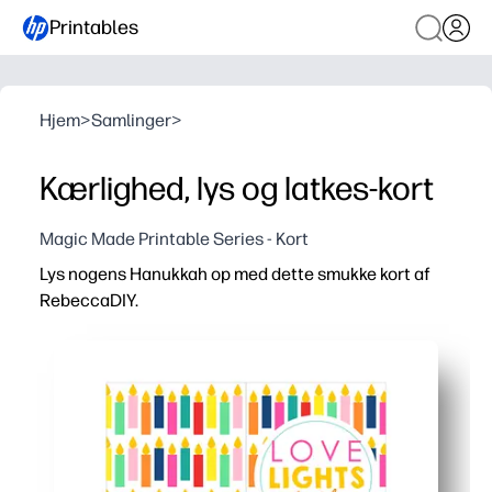
Printables
Hjem
>
Samlinger
>
Kærlighed, lys og latkes-kort
Magic Made Printable Series - Kort
Lys nogens Hanukkah op med dette smukke kort af
RebeccaDIY.
Hvorfor det virker:
Ingen forberedelse og hurtig - du skal bare udskrive, fo
Personlig og inderlig - du tilføjer din egen besked til ven
Fleksibel til enhver liste - udskriv en eller en hel stak, n
Børnevenlig sjov - inviter børn til at underskrive, tilføj