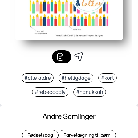
#alle aldre
#helligdage
#kort
#rebeccadiy
#hanukkah
Andre Samlinger
Fødselsdag
Farvelægning til børn