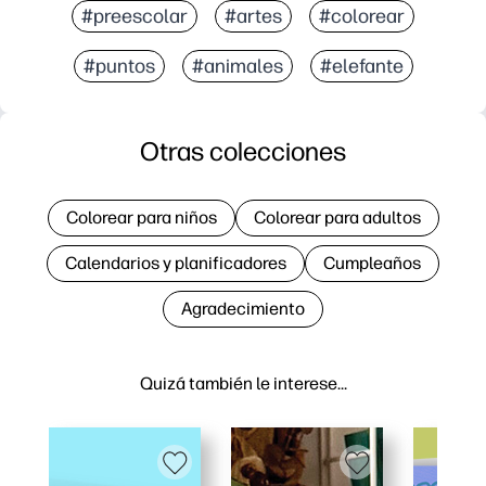
#preescolar
#artes
#colorear
#puntos
#animales
#elefante
Otras colecciones
Colorear para niños
Colorear para adultos
Calendarios y planificadores
Cumpleaños
Agradecimiento
Quizá también le interese…