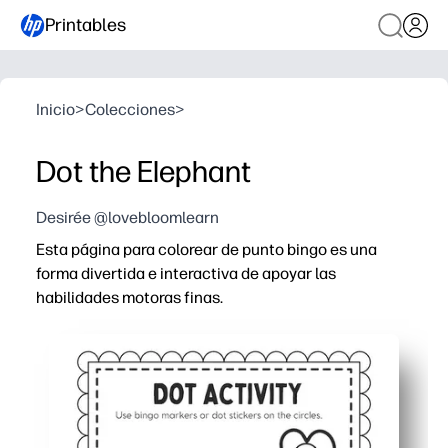
Printables
Inicio
>
Colecciones
>
Dot the Elephant
Desirée @lovebloomlearn
Esta página para colorear de punto bingo es una
forma divertida e interactiva de apoyar las
habilidades motoras finas.
Por qué funciona:
Puede imprimir y listo en cuestión de segundos, lo que 
Ayuda a su hijo a agarrar el lápiz, coordinar mano-ojo y
Mantiene a tus hijos motivados con un bonito tema de el
Flexible en cuanto a los suministros: usa marcadores de