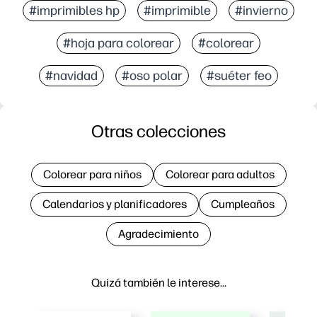
#imprimibles hp
#imprimible
#invierno
#hoja para colorear
#colorear
#navidad
#oso polar
#suéter feo
Otras colecciones
Colorear para niños
Colorear para adultos
Calendarios y planificadores
Cumpleaños
Agradecimiento
Quizá también le interese…