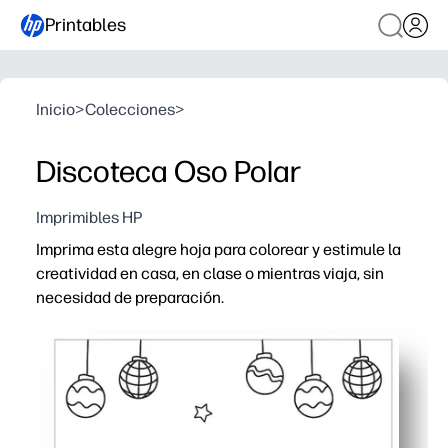
Printables
Inicio
>
Colecciones
>
Discoteca Oso Polar
Imprimibles HP
Imprima esta alegre hoja para colorear y estimule la
creatividad en casa, en clase o mientras viaja, sin
necesidad de preparación.
Por qué funciona:
Comodidad de imprimir y listo: descárguelo, presione im
Atrae a los niños de todas las edades con un diseño dive
Desarrolla la motricidad fina, la coordinación mano-ojo
Funciona en cualquier lugar: solo tienes que añadir cra