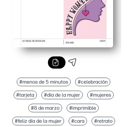
#menos de 5 minutos
#celebración
#tarjeta
#día de la mujer
#mujeres
#8 de marzo
#imprimible
#feliz día de la mujer
#cara
#retrato