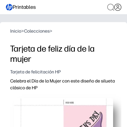
Printables
Inicio
>
Colecciones
>
Tarjeta de feliz día de la
mujer
Tarjeta de felicitación HP
Celebra el Día de la Mujer con este diseño de silueta
clásico de HP
Por qué funciona:
Puedes descargar, imprimir, cortar y doblar, sin tener q
El llamativo arte de la silueta hace que tu mensaje par
Perfecto para el hogar, el aula o el lugar de trabajo: a
Imprime en cartas estadounidenses o A4: queda muy bien