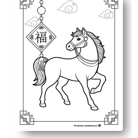
Diseño aprobado por niños: los contornos llamativos y 
Momento de enseñanza: presentas las tradiciones del zod
Ajuste flexible: puedes usarlo en centros, fiestas o exhi