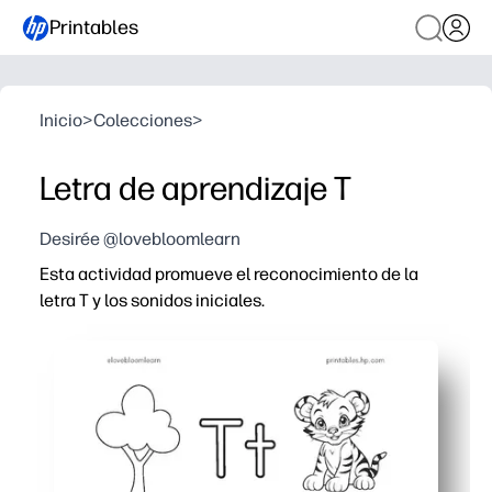
Printables
Inicio
>
Colecciones
>
Letra de aprendizaje T
Desirée @lovebloomlearn
Esta actividad promueve el reconocimiento de la
letra T y los sonidos iniciales.
Por qué funciona:
Obtiene la comodidad de imprimir y usar, sin preparación
Mantiene a los niños interesados con dibujos y palabras c
Desarrollas el conocimiento fonémico y corriges la form
Puede usarlo en centros, grupos pequeños o en casa, es 