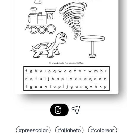
#preescolar
#alfabeto
#colorear