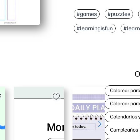
#games
#puzzles
#learningisfun
#lear
O
Colorear para
Colorear para
Calendarios y
Cumpleaños