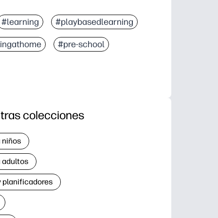
#learning
#playbasedlearning
ningathome
#pre-school
tras colecciones
 niños
 adultos
 planificadores