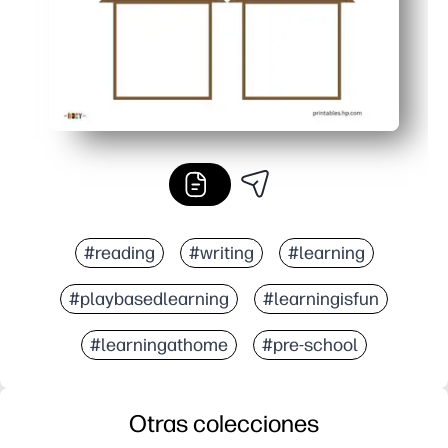
#reading
#writing
#learning
#playbasedlearning
#learningisfun
#learningathome
#pre-school
Otras colecciones