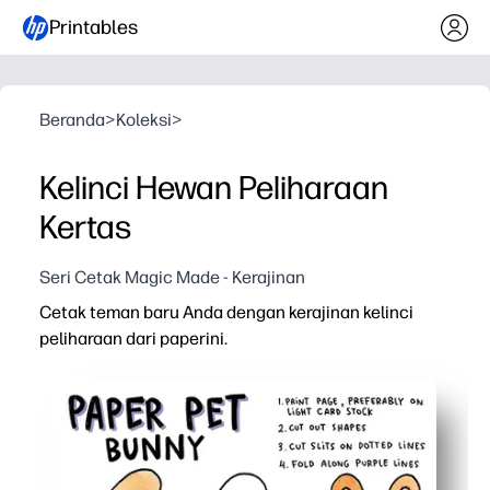
Printables
Beranda
>
Koleksi
>
Kelinci Hewan Peliharaan
Kertas
Seri Cetak Magic Made - Kerajinan
Cetak teman baru Anda dengan kerajinan kelinci
peliharaan dari paperini.
Mengapa itu bekerja:
Cetak, potong, dan rekatkan dalam hitungan menit - tan
Desain yang menggemaskan menarik perhatian anak-ana
Membangun keterampilan motorik halus dan mengikuti ar
Berfungsi sebagai hewan peliharaan meja atau alat pe