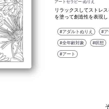
アートセラピー-ぬりえ
リラックスしてストレス
を塗って創造性を表現し
#アダルトぬりえ
#
#全年齢対象
#瞑想
#アート