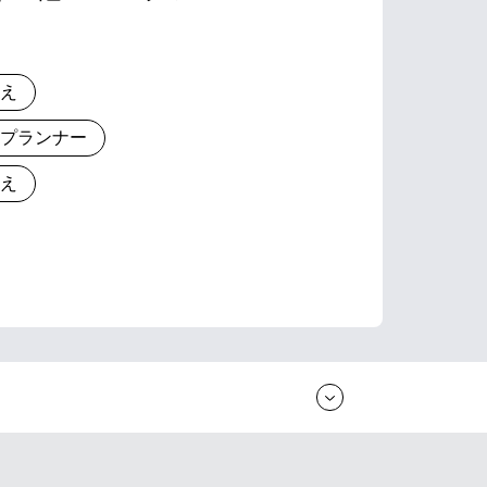
りえ
とプランナー
りえ