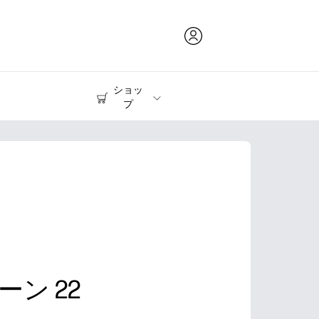
ショッ
プ
インク & トナー
プリンター
ン 22