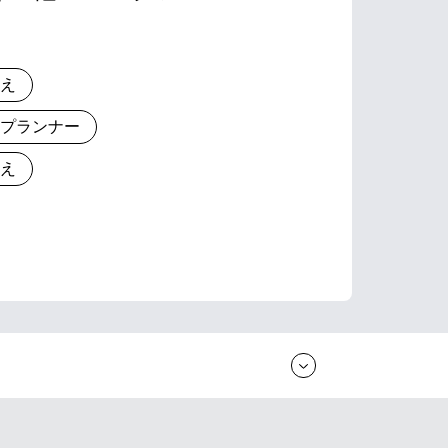
りえ
とプランナー
りえ