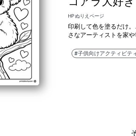
コアラ大好き
HP ぬりえページ
印刷して色を塗るだけ。
さなアーティストを家や
なぜ効果があるのか:
準備不要で素早く、開
#子供向けアクティビテ
親しみやすくストレス
どこでも簡単に作業で
用途が広く再印刷可能