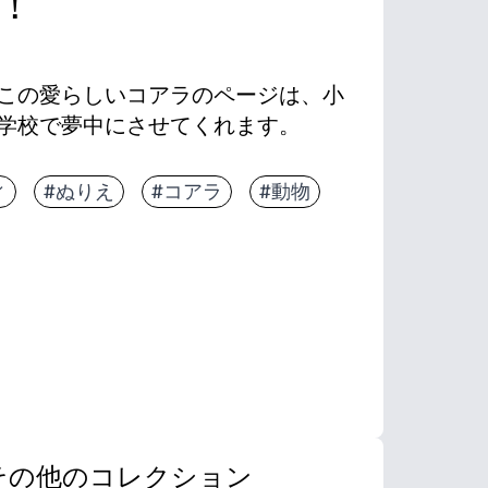
！
この愛らしいコアラのページは、小
学校で夢中にさせてくれます。
封して印刷し、数秒で配ることができます。
ィ
#ぬりえ
#コアラ
#動物
の少ないデザインで、細かい運動能力、鉛筆のコ
きます。静かな時間や雨の日の創造性に最適です
-クレヨン、マーカー、水彩絵の具を使ったり、グ
その他のコレクション