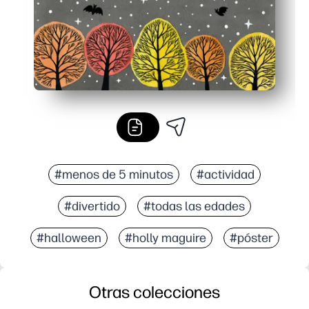
#menos de 5 minutos
#actividad
#divertido
#todas las edades
#halloween
#holly maguire
#póster
Otras colecciones