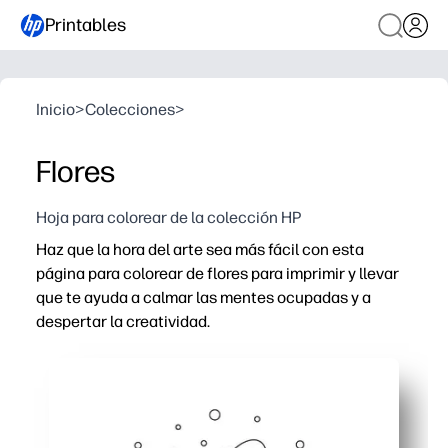
Printables
Inicio
>
Colecciones
>
Flores
Hoja para colorear de la colección HP
Haz que la hora del arte sea más fácil con esta
página para colorear de flores para imprimir y llevar
que te ayuda a calmar las mentes ocupadas y a
despertar la creatividad.
Por qué funciona: no necesita
preparación y no se puede usar con tinta: simplemente 
o mientras viaja.
Refuerza el control de la motricidad fina y el agarre del