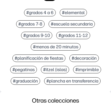
#grados 4 a 6
#elemental
#grados 7-8
#escuela secundaria
#grados 9-10
#grados 11-12
#menos de 20 minutos
#planificación de fiestas
#decoración
#pegatinas
#itzel (islas)
#imprimible
#graduación
#plancha en transferencia
Otras colecciones