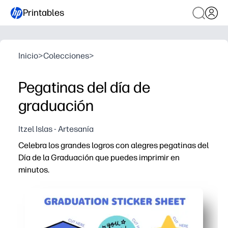
Printables
Inicio
>
Colecciones
>
Pegatinas del día de
graduación
Itzel Islas - Artesanía
Celebra los grandes logros con alegres pegatinas del
Día de la Graduación que puedes imprimir en
minutos.
Por qué funciona:
Comodidad sin preparación: descarga, imprime en papel
Compromiso aprobado por niños: los niños personalizan 
Listo para la fiesta en cuestión de minutos: añade un t