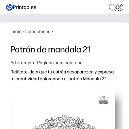
Printables
Inicio
>
Colecciones
>
Patrón de mandala 21
Arteterapia - Páginas para colorear
Relájate, deja que tu estrés desaparezca y expresa
tu creatividad coloreando el patrón Mandala 21
Por qué funciona:
Puede imprimir y colorear en cuestión de minutos: sin pr
Los intrincados patrones mantienen las manos ocupadas 
Desarrolla el control de la motricidad fina, la paciencia 
Flexible para cualquier entorno: utilízalo como centro d