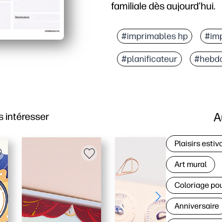
familiale dès aujourd'hui.
Pourquoi ça marche :
La mise en page Print a
#imprimables hp
#im
Des boîtes propres et sp
#planificateur
#hebd
Le format non daté fon
Parfait pour les familles
A
 intéresser
Plaisirs estiv
Art mural
Coloriage po
Anniversaire