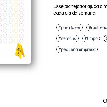
Esse planejador ajuda a m
cada dia da semana.
Por que funciona:
Imprima e use - sem nec
#para fazer
#rastrea
Mantém todos na mesma 
#semana
#limpo
Layout flexível - perso
Cria hábitos saudáveis
#pequena empresa
O