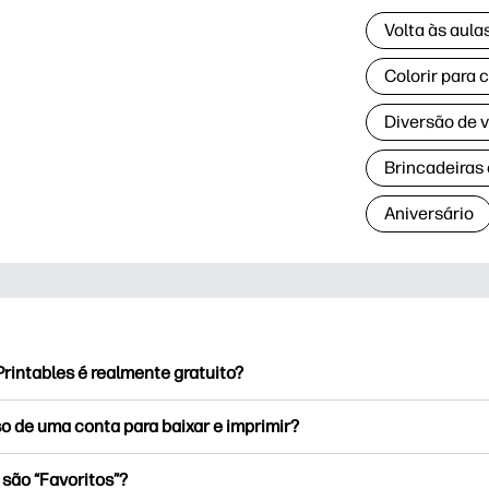
Volta às aul
Colorir para 
Diversão de 
Brincadeiras
Aniversário
rintables é realmente gratuito?
rintables oferece mais de 2,500 impressoras gratuitas para baix
o de uma conta para baixar e imprimir?
e páginas populares para colorir, planilhas divertidas de apren
ões para ocasiões especiais, planejadores, calendários e muito
ode explorar e imprimir sem criar uma conta. Mas o login ajuda
 são “Favoritos”?