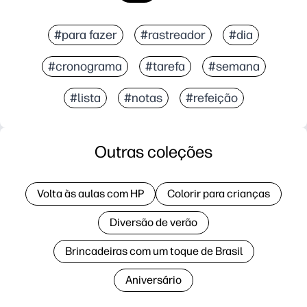
#para fazer
#rastreador
#dia
#cronograma
#tarefa
#semana
#lista
#notas
#refeição
Outras coleções
Volta às aulas com HP
Colorir para crianças
Diversão de verão
Brincadeiras com um toque de Brasil
Aniversário