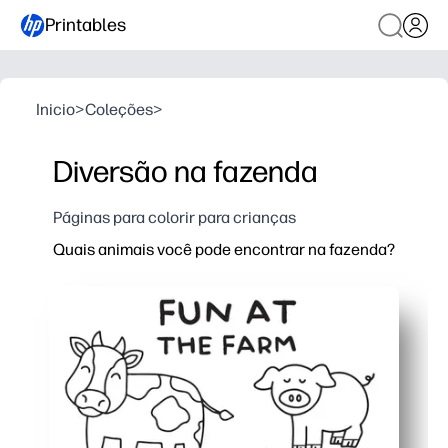
Printables
Inicio
>
Coleções
>
Diversão na fazenda
Páginas para colorir para crianças
Quais animais você pode encontrar na fazenda?
Por que funciona:
Atividade de impressão e uso - você está pronto em
Mantém as crianças felizes e engajadas enquanto voc
Desenvolve vocabulário e conhecimento sobre anima
Aumenta o motor fino e o foco por meio de cores rel