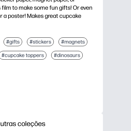
 film to make some fun gifts! Or even
or a poster! Makes great cupcake
#gifts
#stickers
#magnets
#cupcake toppers
#dinosaurs
utras coleções