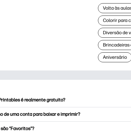
Volta às aul
Colorir para 
Diversão de 
Brincadeiras
Aniversário
rintables é realmente gratuito?
rintables oferece mais de 2,500 impressoras gratuitas para baix
o de uma conta para baixar e imprimir?
e páginas populares para colorir, planilhas divertidas de apren
ões para ocasiões especiais, planejadores, calendários e muito
ode explorar e imprimir sem criar uma conta. Mas o login ajuda
 são “Favoritos”?