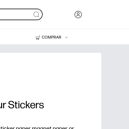
COMPRAR
HP Tank
Suprimentos
r Stickers
sticker paper, magnet paper, or