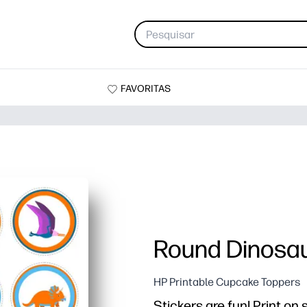
FAVORITAS
Round Dinosau
HP Printable Cupcake Toppers
Stickers are fun! Print on 