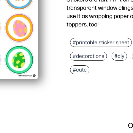
transparent window clings
use it as wrapping paper 
toppers, too!
#printable sticker sheet
#decorations
#diy
#cute
O