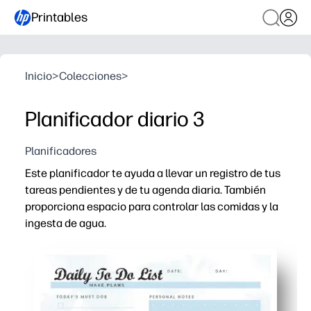
Printables
Inicio
>
Colecciones
>
Planificador diario 3
Planificadores
Este planificador te ayuda a llevar un registro de tus
tareas pendientes y de tu agenda diaria. También
proporciona espacio para controlar las comidas y la
ingesta de agua.
Por qué funciona:
Imprime y listo: empieza hoy mismo sin tener que prepar
Puedes ver las prioridades, el horario, las comidas y el 
Ideal para el hogar y el aula: puedes entrenar a los niño