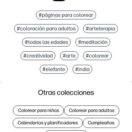
#páginas para colorear
#coloración para adultos
#arteterapia
#todas las edades
#meditación
#creatividad
#arte
#colorear
#elefante
#india
Otras colecciones
Colorear para niños
Colorear para adultos
Calendarios y planificadores
Cumpleaños