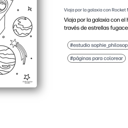
Viaja por la galaxia con Rocket
Viaja por la galaxia con e
través de estrellas fugace
Por qué funciona:
Sin preparación: simpl
#estudio sophie_philosop
Los contornos gruesos y
#páginas para colorear
El tema espacial despier
Perfecto para el hogar, 