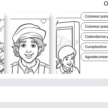
O
Colorear para
Colorear para
Calendarios y
Cumpleaños
Agradecimie