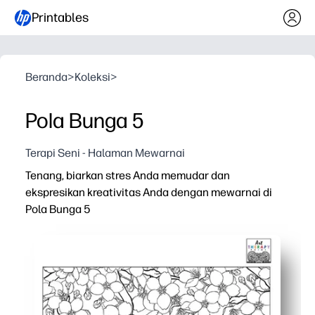
Printables
Beranda
>
Koleksi
>
Pola Bunga 5
Terapi Seni - Halaman Mewarnai
Tenang, biarkan stres Anda memudar dan
ekspresikan kreativitas Anda dengan mewarnai di
Pola Bunga 5
Mengapa itu bekerja:
Siap dalam hitungan detik - cetak dan mulai mewarnai, 
Desain bunga yang rumit mendorong keterlibatan samb
Mendukung keterampilan motorik halus dan perencanaan
Cetak ulang sesuai kebutuhan untuk saudara kandung at