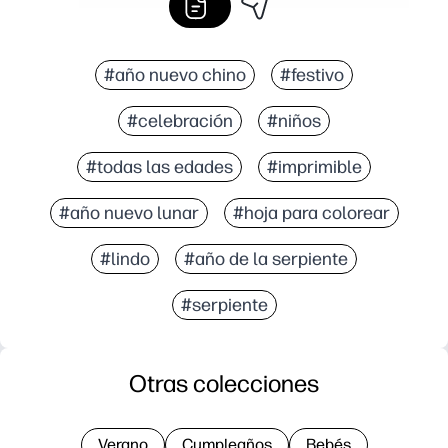
#año nuevo chino
#festivo
#celebración
#niños
#todas las edades
#imprimible
#año nuevo lunar
#hoja para colorear
#lindo
#año de la serpiente
#serpiente
Otras colecciones
Verano
Cumpleaños
Bebés