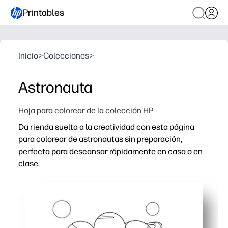
Printables
Inicio
>
Colecciones
>
Astronauta
Hoja para colorear de la colección HP
Da rienda suelta a la creatividad con esta página
para colorear de astronautas sin preparación,
perfecta para descansar rápidamente en casa o en
clase.
Por qué funciona:
Comodidad de imprimir y llevar: estará listo en segundos 
Los contornos en negrita favorecen una coloración nítida,
El tema espacial despierta curiosidad: consejos fáciles