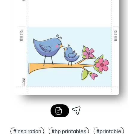
#inspiration
#hp printables
#printable