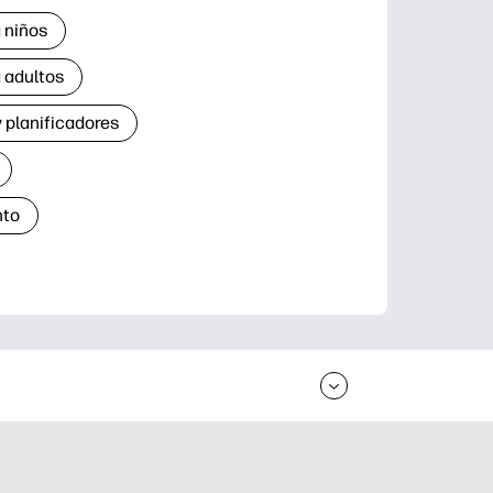
 niños
 adultos
 planificadores
nto