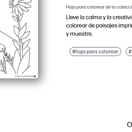
Hoja para colorear de la colecc
Lleve la calma y la creati
colorear de paisajes impr
y muestre.
Por qué funciona:
actividad sin preparació
#hoja para colorear
#
.
Desarrolla la concentrac
Funciona para todas las
Las obras de arte acab
O