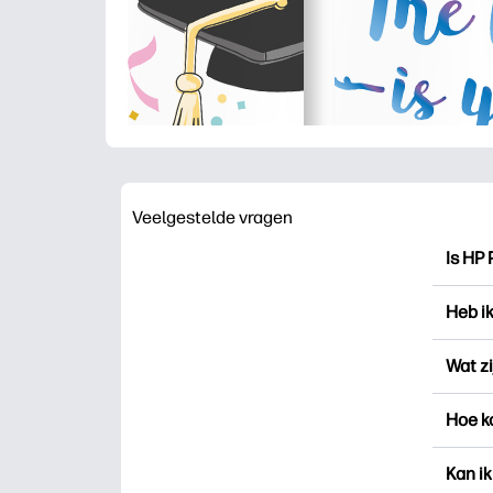
Veelgestelde vragen
Is HP 
HP Pri
Heb i
drukk
voor 
Je ku
Wat zi
aanme
„Favo
Favori
Hoe k
Print
besta
recht
U kun
Kan ik
nieuwe