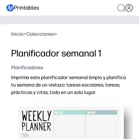
Printables
Inicio
>
Colecciones
>
Planificador semanal 1
Planificadores
Imprime este planificador semanal limpio y planifica
tu semana de un vistazo: tareas escolares, tareas,
prácticas y citas, todo en un solo lugar.
Por qué funciona:
Comodidad sin necesidad de preparación: simplemente i
Diseño ordenado: las cajas espaciosas permiten escanea
Aumenta la independencia: ayuda a los niños a administr
Diseño flexible: úsalo para tareas, comidas, tareas, clas