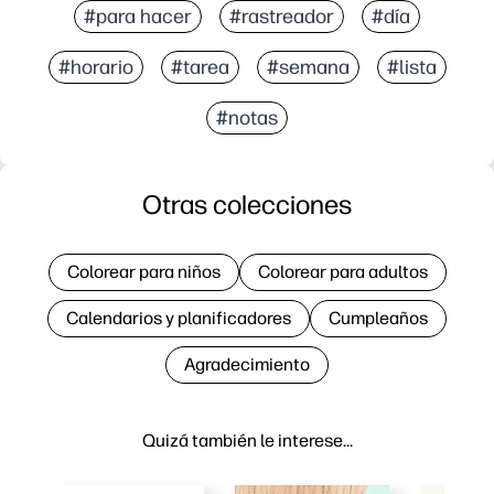
#para hacer
#rastreador
#día
#horario
#tarea
#semana
#lista
#notas
Otras colecciones
Colorear para niños
Colorear para adultos
Calendarios y planificadores
Cumpleaños
Agradecimiento
Quizá también le interese…