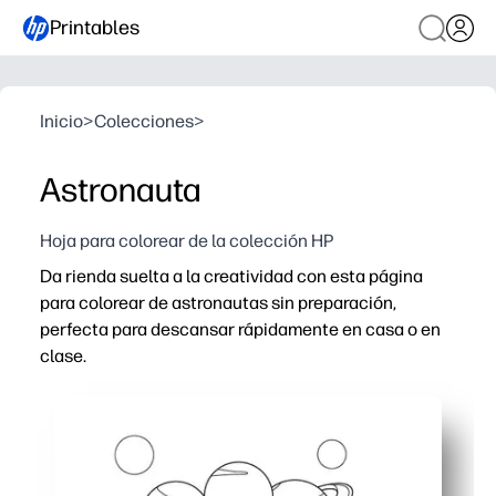
Printables
Inicio
>
Colecciones
>
Astronauta
Hoja para colorear de la colección HP
Da rienda suelta a la creatividad con esta página
para colorear de astronautas sin preparación,
perfecta para descansar rápidamente en casa o en
clase.
Por qué funciona:
Comodidad de imprimir y llevar: estará listo en segundos 
Los contornos en negrita favorecen una coloración nítida,
El tema espacial despierta curiosidad: consejos fáciles