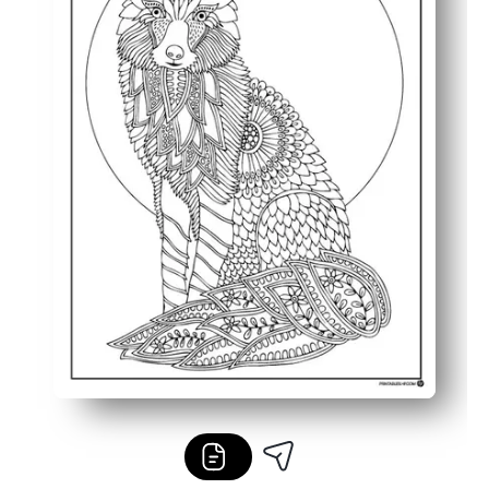
Αποτελέσμα έτοιμο για εμφάνιση - η τελική αλεπού σας