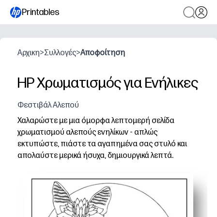
Printables
Αρχικη
>
Συλλογές
>
Αποφοίτηση
HP Χρωματισμός για Ενήλικες
Φεστιβάλ Αλεπού
Χαλαρώστε με μια όμορφα λεπτομερή σελίδα
χρωματισμού αλεπούς ενηλίκων - απλώς
εκτυπώστε, πιάστε τα αγαπημένα σας στυλό και
απολαύστε μερικά ήσυχα, δημιουργικά λεπτά.
Γιατί λειτουργεί:
Εκτυπώσιμο χωρίς προετοιμασία - μπορείτε να εκτυπώσ
Περίπλοκη γραμμή τέχνης - έχετε πλούσια μοτίβα που
Εύκαμπτα υλικά - χρησιμοποιήστε χρωματιστά μολύβια, 