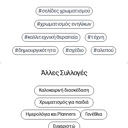
#σελίδες χρωματισμού
#χρωματισμός ενηλίκων
#καλλιτεχνική θεραπεία
#τέχνη
#δημιουργικότητα
#σχέδιο
#αλεπού
Άλλες Συλλογές
Καλοκαιρινή διασκέδαση
Χρωματισμός για παιδιά
Hμερολόγια και Planners
Γενέθλια
Ευχαριστώ