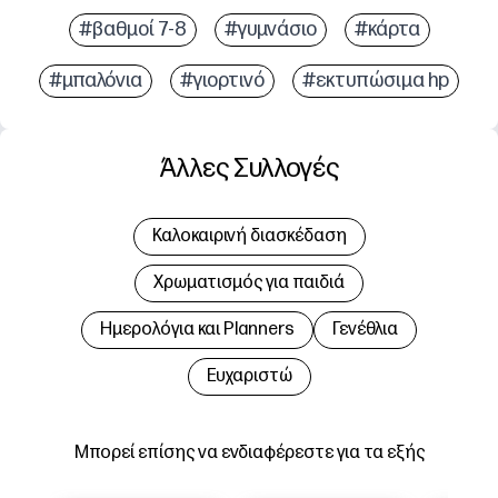
#βαθμοί 7-8
#γυμνάσιο
#κάρτα
#μπαλόνια
#γιορτινό
#εκτυπώσιμα hp
Άλλες Συλλογές
Καλοκαιρινή διασκέδαση
Χρωματισμός για παιδιά
Hμερολόγια και Planners
Γενέθλια
Ευχαριστώ
Μπορεί επίσης να ενδιαφέρεστε για τα εξής