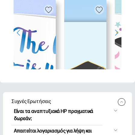
Συχνές Ερωτήσεις
Είναι τα αναπτυξιακά HP πραγματικά
δωρεάν;
Η HP Printables προσφέρει 2,500+
Απαιτείται λογαριασμός για λήψη και