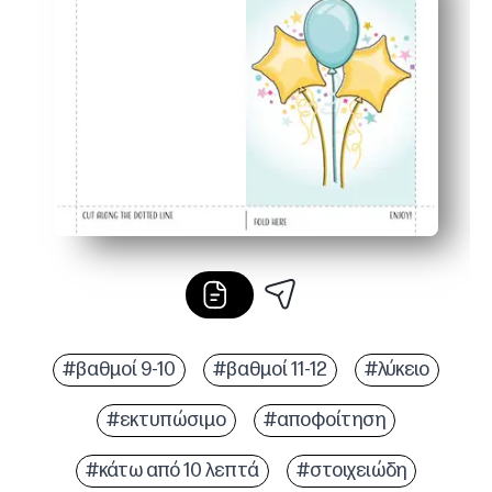
Προσωπική πινελιά - κενό εσωτερικό για εγκάρδιες σημε
Εορταστικά για όλες τις ηλικίες - τα τολμηρά μπαλόνια
#βαθμοί 9-10
#βαθμοί 11-12
#λύκειο
#εκτυπώσιμο
#αποφοίτηση
#κάτω από 10 λεπτά
#στοιχειώδη