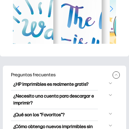
Preguntas frecuentes
¿HP Imprimibles es realmente gratis?
HP Printables ofrece más de 2.500
¿Necesito una cuenta para descargar e
imprimibles gratuitos para descargar e
imprimir?
imprimir. Explora páginas para colorear
Puede explorar e imprimir sin crear una
populares, hojas de trabajo de
¿Qué son los “Favoritos”?
cuenta. Pero iniciar sesión te ayuda a
aprendizaje divertidas, manualidades y
Favoritos es tu alijo personal de
guardar tus imprimibles favoritos y
¿Cómo obtengo nuevos imprimibles sin
tarjetas para ocasiones especiales,