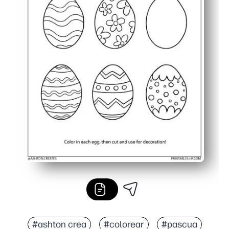
#ashton crea
#colorear
#pascua