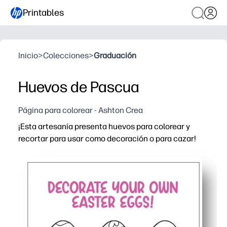
Printables
Inicio
>
Colecciones
>
Graduación
Huevos de Pascua
Página para colorear - Ashton Crea
¡Esta artesanía presenta huevos para colorear y
recortar para usar como decoración o para cazar!
Por qué funciona:
Obtienes una actividad de impresión y uso: solo colorear,
Los niños se mantienen comprometidos mientras construy
Perfecto para el hogar, clase o fiestas: decora paredes,
Rápido de imprimir y fácil de escalar: use varias pági