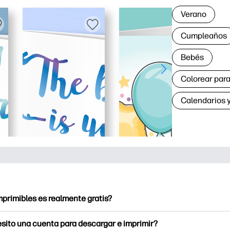
Verano
Cumpleaños
Bebés
Colorear para
Calendarios y
mprimibles es realmente gratis?
ntables ofrece más de 2.500 imprimibles gratuitos para descarg
sito una cuenta para descargar e imprimir?
a páginas para colorear populares, hojas de trabajo de aprendiz