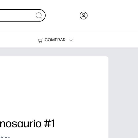
COMPRAR
Tinta, tóner y papel
Impresoras
inosaurio #1