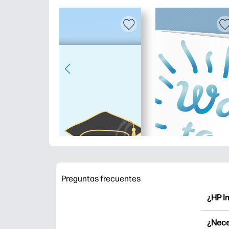
Preguntas frecuentes
¿HP I
HP Pri
¿Nece
Explor