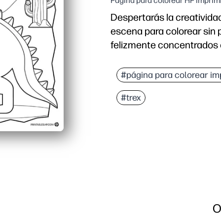
Página para colorear HP imprim
Despertarás la creativida
escena para colorear sin 
felizmente concentrados 
Por qué funciona:
Comodidad de impresión
#página para colorear im
Los contornos audaces y
#trex
Perfecto para centros, 
Sparks dino talk y la cur
O