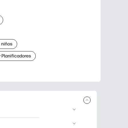
 niños
 Planificadores
ar e imprimir.
aje divertidas,