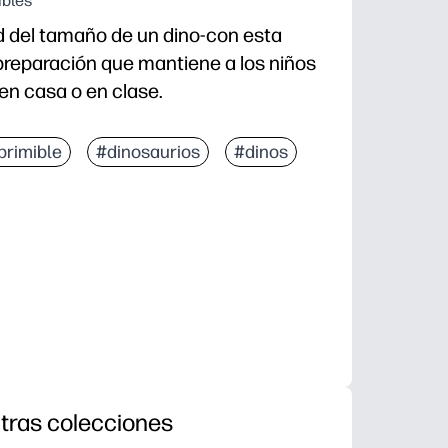
ibles
d del tamaño de un dino-con esta
preparación que mantiene a los niños
en casa o en clase.
 y uso: toma crayones o marcadores y listo.
primible
#dinosaurios
#dinos
 amigables para los niños apoyan la práctica motora 
terminadores tempranos, días lluviosos, viajes, o tie
iosidad científica: un nado natural con hábitats y fós
tras colecciones